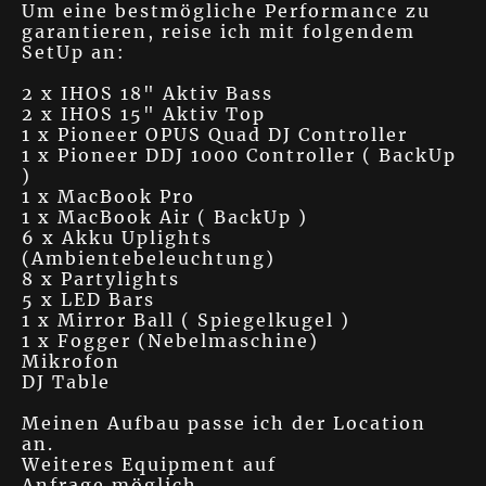
Um eine bestmögliche Performance zu
garantieren, reise ich mit folgendem
SetUp an:
2 x IHOS 18" Aktiv Bass
2 x IHOS 15" Aktiv Top
1 x Pioneer OPUS Quad DJ Controller
1 x Pioneer DDJ 1000 Controller ( BackUp
)
1 x MacBook Pro
1 x MacBook Air ( BackUp )
6 x Akku Uplights
(Ambientebeleuchtung)
8 x Partylights
5 x LED Bars
1 x Mirror Ball ( Spiegelkugel )
1 x Fogger (Nebelmaschine)
Mikrofon
DJ Table
Meinen Aufbau passe ich der Location
an.
Weiteres Equipment auf
Anfrage möglich.