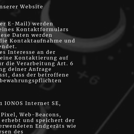
unserer Website
er E-Mail) werden
eines Kontaktformulars
Diese Daten werden
 die Kontaktaufnahme und
endet.
es Interesse an der
deine Kontaktierung auf
r die Verarbeitung Art. 6
ng deiner Anfrage
st, dass der betroffene
ufbewahrungspflichten
1 IONOS Internet SE,
-Pixel, Web-Beacons,
erhebt und speichert der
verwendeten Endgeräts wie
ysen des