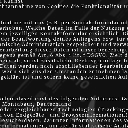
n kannst.
ichtannahme von Cookies die Funktionalität 
nahme mit uns (z.B. per Kontaktformular od
rhoben. Welche Daten im Falle der Nutzung 
em jeweiligen Kontaktformular ersichtlich. 
 der Beantwortung deines Anliegens bzw. für
hnische Administration gespeichert und verw
erarbeitung dieser Daten ist unser berechtigt
gens gemäß Art. 6 Abs. 1 lit. f DSGVO. Zielt 
ages ab, so ist zusätzliche Rechtsgrundlage fü
e Daten werden nach abschließender Bearbeitu
ll, wenn sich aus den Umständen entnehmen läs
geklärt ist und sofern keine gesetzlichen A
Webanalysedienst des folgenden Anbieters: 1&
0 Montabaur, Deutschland.
/oder vergleichbaren Technologien (Tracking
 von Endgeräte- und Browserinformationen) 
Besucherdaten, darunter Informationen des 
rinformationen, um sie für statistische Anal