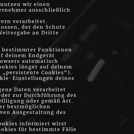
 nutzen wir einen
ernehmer ausschließlich
ern verarbeitet.
lossen, der den Schutz
Weitergabe an Dritte
g bestimmter Funktionen
auf deinem Endgerät
rowsers automatisch
Cookies länger auf deinem
 „persistente Cookies“).
okie-Einstellungen deines
gene Daten verarbeitet
weder zur Durchführung des
nwilligung oder gemäß Art.
der bestmöglichen
iven Ausgestaltung des
ookies informiert wirst
okies für bestimmte Fälle