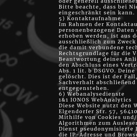
oder generell ausschließe
Bitte beachte, dass bei N
eingeschränkt sein kann.
5) Kontaktaufnahme
Im Rahmen der Kontaktauf
personenbezogene Daten e
erhoben werden, ist aus d
ausschließlich zum Zweck
die damit verbundene tec
Rechtsgrundlage für die V
Beantwortung deines Anlie
den Abschluss eines Vertr
Abs. 1 lit. b DSGVO. Dein
gelöscht. Dies ist der Fa
Sachverhalt abschließend 
entgegenstehen.
6) Webanalysedienste
1&1 IONOS WebAnalytics
Diese Website nutzt den 
Elgendorfer Str. 57, 5641
Mithilfe von Cookies und
Algorithmen zum Auslesen
Dienst pseudonymisierte 
die IP-Adresse und Browse