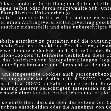
ebsite und die Darstellung der Seiteninhalte
tungen selbst oder durch ausgewählte Sub-Unt
 Europäischen Union erbringt.
bsite erhobenen Daten werden auf diesen Serv
er einen Auftragsverarbeitungsvertrag gesch
esucher sicherstellt und eine unberechtigte 
bsite attraktiv zu gestalten und die Nutzun
 wir Cookies, also kleine Textdateien, die 
se werden diese Cookies nach Schließen des B
ssion-Cookies“), teilweise verbleiben diese 
 das Speichern von Seiteneinstellungen (sog.
du die Speicherdauer der Übersicht zu den Co
n uns eingesetzte Cookies auch personenbezo
beitung gemäß Art. 6 Abs. 1 lit. b DSGVO ent
s. 1 lit. a DSGVO im Falle einer erteilten Ei
 Wahrung unserer berechtigten Interessen an 
te sowie einer kundenfreundlichen und effekt
so einstellen, dass du über das Setzen von C
nnahme entscheiden oder die Annahme von Co