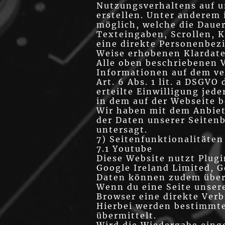
Nutzungsverhaltens auf u
erstellen. Unter anderem
möglich, welche die Dauer
Texteingaben, Scrollen, 
eine direkte Personenbez
Weise erhobenen Klardaten
Alle oben beschriebenen 
Informationen auf dem v
Art. 6 Abs. 1 lit. a DSGVO
erteilte Einwilligung jed
in dem auf der Webseite b
Wir haben mit dem Anbiet
der Daten unserer Seitenb
untersagt.
7) Seitenfunktionalitäten
7.1 Youtube
Diese Website nutzt Plug
Google Ireland Limited, G
Daten können zudem überm
Wenn du eine Seite unseres
Browser eine direkte Verb
Hierbei werden bestimmte
übermittelt.