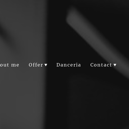
out me
Offer
Danceria
Contact