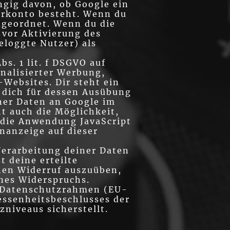
ngig davon, ob Google ein
zerkonto besteht. Wenn du
ugeordnet. Wenn du die
 vor Aktivierung des
eloggte Nutzer) als
s. 1 lit. f DSGVO auf
onalisierter Werbung,
Websites. Dir steht ein
u dich für dessen Ausübung
ner Daten an Google im
t auch die Möglichkeit,
 die Anwendung JavaScript
nanzeige auf dieser
 Verarbeitung deiner Daten
t deine erteilte
inen Widerruf auszuüben,
ines Widerspruchs.
S-Datenschutzrahmen (EU-
essenheitsbeschlusses der
niveaus sicherstellt.