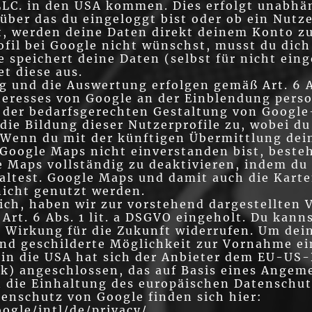
 LLC. in den USA kommen. Dies erfolgt unabhä
 über das du eingeloggt bist oder ob ein Nut
st, werden deine Daten direkt deinem Konto z
il bei Google nicht wünschst, musst du dich
 speichert deine Daten (selbst für nicht eing
t diese aus.
 und die Auswertung erfolgen gemäß Art. 6 Ab
teresses von Google an der Einblendung pers
der bedarfsgerechten Gestaltung von Google-
ie Bildung dieser Nutzerprofile zu, wobei d
Wenn du mit der künftigen Übermittlung dei
oogle Maps nicht einverstanden bist, besteh
 Maps vollständig zu deaktivieren, indem du
altest. Google Maps und damit auch die Karte
nicht genutzt werden.
lich, haben wir zur vorstehend dargestellten
rt. 6 Abs. 1 lit. a DSGVO eingeholt. Du kanns
t Wirkung für die Zukunft widerrufen. Um de
end geschilderte Möglichkeit zur Vornahme e
 in die USA hat sich der Anbieter dem EU-U
k) angeschlossen, das auf Basis eines Angem
die Einhaltung des europäischen Datenschutz
enschutz von Google finden sich hier:
oogle/intl/de/privacy/