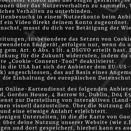
betteter Videos über das Plugin gestartet, s
ionen über das Nutzerverhalten zu sammeln, 
iches Verhalten zu unterbinden.
eitenbesuchs in einem Nutzerkonto beim Anbi
uf ein Video direkt deinem Konto zugeordnet
nschst, musst du dich vor Betätigung der Wi
eitungen, insbesondere das Setzen von Cookie
rwendeten Endgerät, erfolgen nur, wenn du u
 gem. Art. 6 Abs. 1 lit. a DSGVO erteilt hast. 
irkung für die Zukunft widerrufen, indem du 
lte „Cookie-Consent-Tool“ deaktivierst.
 in die USA hat sich der Anbieter dem EU-U
k) angeschlossen, das auf Basis eines Angem
die Einhaltung des europäischen Datenschutz
en Online-Kartendienst des folgenden Anbiet
d, Gordon House, 4 Barrow St, Dublin, D04 E
ienst zur Darstellung von interaktiven (Land
en visuell darzustellen. Über die Nutzung di
und eine etwaige Anfahrt erleichtert.
rjenigen Unterseiten, in die die Karte von G
 über deine Nutzung unserer Website (wie z.B
gen und dort gespeichert, hierbei kann es au