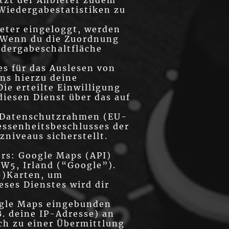
etzt der Anbieter zudem
Wiedergabestatistiken zu
eter eingeloggt, werden
. Wenn du die Zuordnung
edergabeschaltfläche
s für das Auslesen von
ns hierzu deine
Die erteilte Einwilligung
diesen Dienst über das auf
S-Datenschutzrahmen (EU-
essenheitsbeschlusses der
niveaus sicherstellt.
ers: Google Maps (API)
5W5, Irland (“Google”).
-)Karten, um
eses Dienstes wird dir
oogle Maps eingebunden
. deine IP-Adresse) an
ch zu einer Übermittlung