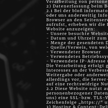
Verarbeitung von person
2) Datenerfassung beim B
2.1 Bei der bloß informat
oder uns anderweitig Info
Browser an den Seitenser
aufrufst, erheben wir die 
Website anzuzeigen:
- Unsere besuchte Websit
- Datum und Uhrzeit zum 
- Menge der gesendeten D
- Quelle/Verweis, von wel
- Verwendeter Browser
- Verwendetes Betriebss
- Verwendete IP-Adresse 
Die Verarbeitung erfolgt g
Interesses an der Verbess
Weitergabe oder anderwei
allerdings vor, die Serve
auf eine rechtswidrige N
2.2 Diese Website nutzt 
personenbezogener Daten 
uns) eine SSL-bzw. TLS-V
Zeichenfolge „https://“ 
3) Hosting & Content-De