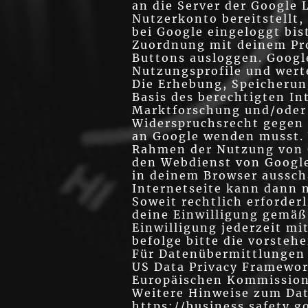
an die Server der Google
Nutzerkonto bereitstellt,
bei Google eingeloggt bi
Zuordnung mit deinem Prof
Buttons ausloggen. Google
Nutzungsprofile und werte
Die Erhebung, Speicherung
Basis des berechtigten In
Marktforschung und/oder 
Widerspruchsrecht gegen d
an Google wenden musst. 
Rahmen der Nutzung von G
den Webdienst von Google
in deinem Browser aussch
Internetseite kann dann 
Soweit rechtlich erforder
deine Einwilligung gemäß A
Einwilligung jederzeit mi
befolge bitte die vorsteh
Für Datenübermittlungen
US Data Privacy Framewor
Europäischen Kommission 
Weitere Hinweise zum Dat
https://business.safety.g