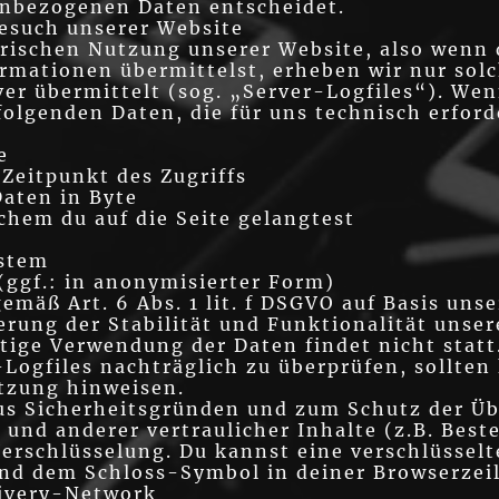
enbezogenen Daten entscheidet.
esuch unserer Website
orischen Nutzung unserer Website, also wenn d
rmationen übermittelst, erheben wir nur solc
ver übermittelt (sog. „Server-Logfiles“). We
folgenden Daten, die für uns technisch erford
e
Zeitpunkt des Zugriffs
aten in Byte
chem du auf die Seite gelangtest
ystem
(ggf.: in anonymisierter Form)
emäß Art. 6 Abs. 1 lit. f DSGVO auf Basis uns
erung der Stabilität und Funktionalität unser
tige Verwendung der Daten findet nicht statt
r-Logfiles nachträglich zu überprüfen, sollte
utzung hinweisen.
aus Sicherheitsgründen und zum Schutz der Ü
und anderer vertraulicher Inhalte (z.B. Best
erschlüsselung. Du kannst eine verschlüsselt
und dem Schloss-Symbol in deiner Browserzei
livery-Network