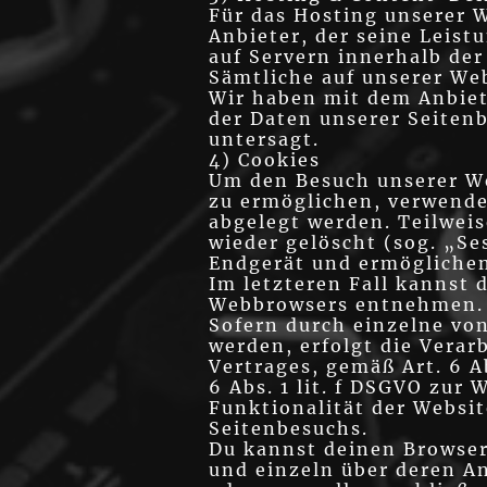
Für das Hosting unserer W
Anbieter, der seine Leis
auf Servern innerhalb der
Sämtliche auf unserer We
Wir haben mit dem Anbiet
der Daten unserer Seitenb
untersagt.
4) Cookies
Um den Besuch unserer We
zu ermöglichen, verwenden
abgelegt werden. Teilwei
wieder gelöscht (sog. „Se
Endgerät und ermöglichen
Im letzteren Fall kannst 
Webbrowsers entnehmen.
Sofern durch einzelne vo
werden, erfolgt die Verar
Vertrages, gemäß Art. 6 Ab
6 Abs. 1 lit. f DSGVO zur
Funktionalität der Websi
Seitenbesuchs.
Du kannst deinen Browser 
und einzeln über deren A