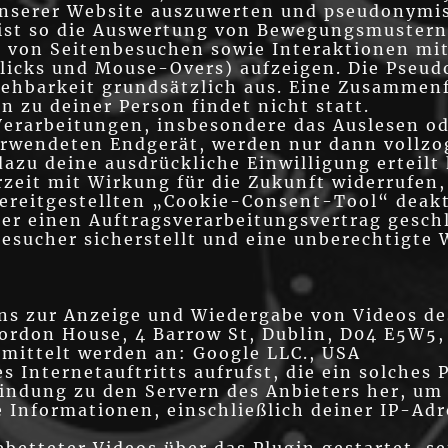
nserer Website auszuwerten und pseudonymis
 ist so die Auswertung von Bewegungsmustern
 von Seitenbesuchen sowie Interaktionen mit 
Klicks und Mouse-Overs) aufzeigen. Die Pseud
iehbarkeit grundsätzlich aus. Eine Zusammen
 zu deiner Person findet nicht statt.
Verarbeitungen, insbesondere das Auslesen o
erwendeten Endgerät, werden nur dann vollz
 dazu deine ausdrückliche Einwilligung erteilt
erzeit mit Wirkung für die Zukunft widerrufen
ereitgestellten „Cookie-Consent-Tool“ deakt
er einen Auftragsverarbeitungsvertrag gesch
esucher sicherstellt und eine unberechtigte 
ins zur Anzeige und Wiedergabe von Videos de
ordon House, 4 Barrow St, Dublin, D04 E5W5,
ittelt werden an: Google LLC., USA
 Internetauftritts aufrufst, die ein solches P
indung zu den Servern des Anbieters her, um 
 Informationen, einschließlich deiner IP-Adr